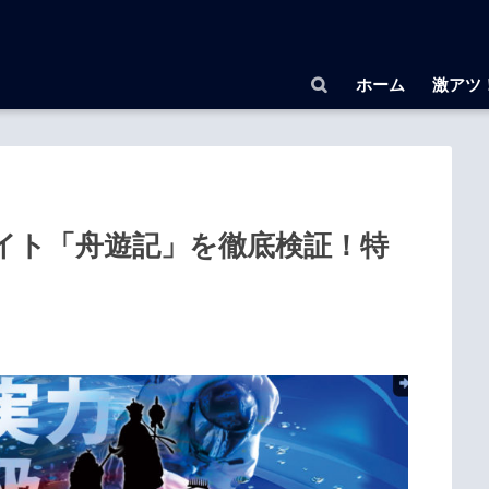
ホーム
激アツ
イト「舟遊記」を徹底検証！特