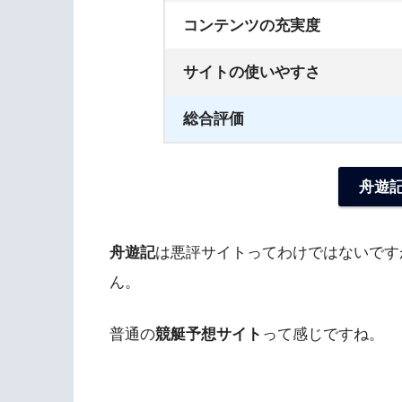
コンテンツの充実度
サイトの使いやすさ
総合評価
舟遊
舟遊記
は悪評サイトってわけではないです
ん。
普通の
競艇予想サイト
って感じですね。