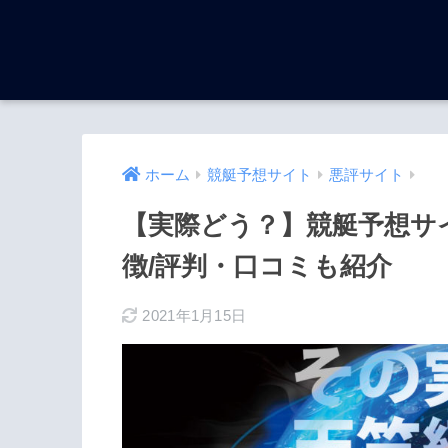
ホーム
競艇予想サイト
悪評サイト
【実際どう？】競艇予想サ
徴/評判・口コミも紹介
2021年1月15日