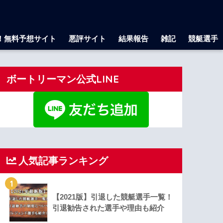
！無料予想サイト
悪評サイト
結果報告
雑記
競艇選手
ボートリーマン公式LINE
人気記事ランキング
1
【2021版】引退した競艇選手一覧！
引退勧告された選手や理由も紹介