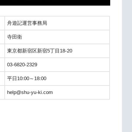
舟遊記運営事務局
寺田衛
東京都新宿区新宿5丁目18-20
03-6820-2329
平日10:00～18:00
help@shu-yu-ki.com