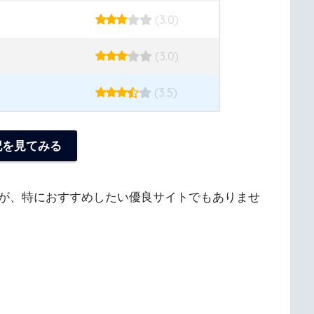
(3.0)
(3.0)
(3.5)
記を見てみる
が、特におすすめしたい優良サイトでもありませ