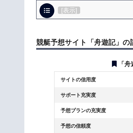
目次
[
表示
]
競艇予想サイト「舟遊記」の
「舟
サイトの信用度
サポート充実度
予想プランの充実度
予想の信頼度