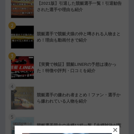
【2021版】引退した競艇選手一覧！引退勧告
された選手や理由も紹介
2
競艇選手で競艇犬猿の仲と噂される人物まと
め！理由も動画付きで紹介
3
【実費で検証】競艇LINERの予想は凄かっ
た！特徴や評判・口コミを紹介
4
競艇選手の嫌われ者まとめ！ファン・選手か
ら嫌われている人物を紹介
5
競艇選手同士の夫婦11組一覧【夫婦対決が実
×
現したレースも紹介】