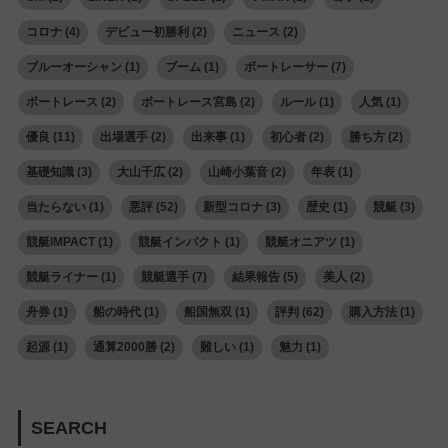
コロナ
(4)
デビュー初勝利
(2)
ニュース
(2)
ブルーオーシャン
(1)
ブーム
(1)
ボートレーサー
(7)
ボートレース
(2)
ボートレース宮島
(2)
ルール
(1)
人気
(1)
優良
(11)
出場選手
(2)
出来事
(1)
初心者
(2)
勝ち方
(2)
基礎知識
(3)
大山千広
(2)
山崎小葉音
(2)
年表
(1)
当たらない
(1)
悪評
(52)
新型コロナ
(3)
歴史
(1)
競艇
(3)
競艇IMPACT
(1)
競艇インパクト
(1)
競艇オニアツ
(1)
競艇ライナー
(1)
競艇選手
(7)
結果報告
(5)
美人
(2)
舟券
(1)
船の時代
(1)
船国無双
(1)
評判
(62)
購入方法
(1)
起源
(1)
通算2000勝
(2)
難しい
(1)
魅力
(1)
SEARCH