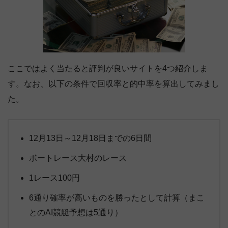
ここではよく当たると評判が良いサイトを4つ紹介しま
す。なお、以下の条件で回収率と的中率を算出してみまし
た。
12月13日～12月18日までの6日間
ボートレース大村のレース
1レース100円
6通り確率が高いものを勝ったとして計算（まこ
とのAI競艇予想は5通り）