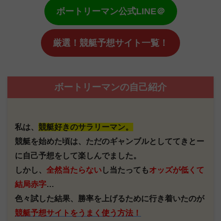
ボートリーマン公式LINE＠
厳選！競艇予想サイト一覧！
ボートリーマンの自己紹介
私は、
競艇好きのサラリーマン。
競艇を始めた頃は、ただのギャンブルとしててきとー
に自己予想をして楽しんでました。
しかし、
全然当たらない
し当たっても
オッズが低くて
結局赤字
…
色々試した結果、勝率を上げるために行き着いたのが
競艇予想サイトをうまく使う方法！