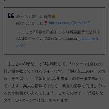
めっちゃ嬉しい報告
続けてよかった
https://t.co/ryK2gcvCmZ
— まこと2.0@毎日的中する無料競艇予想公開中
@AIロジックver2.0 (@makotoaicom)
October 9,
2022
「まことのAI予想」はAIを利用して、5パターンお勧めの
買い目を教えてくれるサイトです。「84万以上のレース情
報」を学習し、「学習期間は5年未満」のデータで検証し
ています。莫大な情報ではなく、最近の情報を使用してい
るのが特徴といえるでしょう。こちらのサイトは5通りな
ので、5パターンで計算してあります。