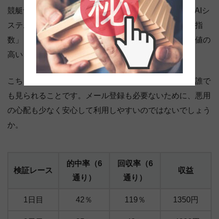
競艇予想AIポセイドンは、独自に開発した人工知能のAIシ
ステムを利用した競艇予想サイトです。独自の「海神指
数」と呼ぶオリジナル指数を算出して、的中率や期待値の
高いものを教えてくれます。
こちらのサイトの魅力は、完全無料でアクセスすれば誰で
も見られることです。メール登録も必要ないために、悪用
の心配も少なく安心して利用しやすいのではないでしょう
か。
的中率（6
回収率（6
検証レース
収益
通り）
通り）
1日目
42％
119％
1350円