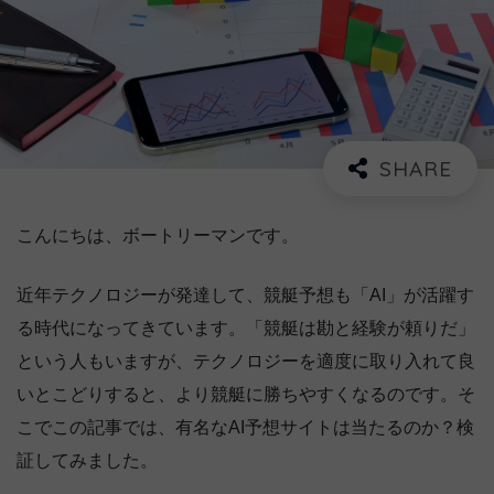
こんにちは、ボートリーマンです。
近年テクノロジーが発達して、競艇予想も「AI」が活躍す
る時代になってきています。「競艇は勘と経験が頼りだ」
という人もいますが、テクノロジーを適度に取り入れて良
いとこどりすると、より競艇に勝ちやすくなるのです。そ
こでこの記事では、有名なAI予想サイトは当たるのか？検
証してみました。