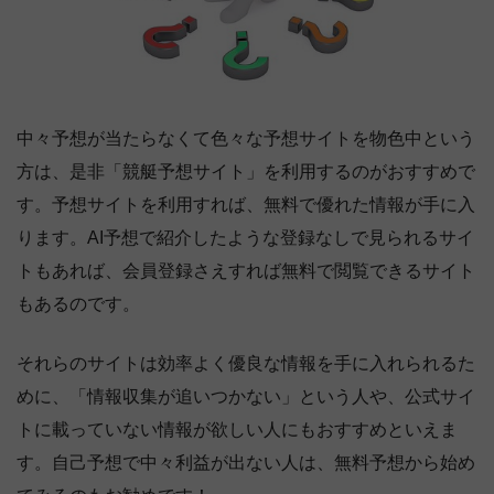
中々予想が当たらなくて色々な予想サイトを物色中という
方は、是非「競艇予想サイト」を利用するのがおすすめで
す。予想サイトを利用すれば、無料で優れた情報が手に入
ります。AI予想で紹介したような登録なしで見られるサイ
トもあれば、会員登録さえすれば無料で閲覧できるサイト
もあるのです。
それらのサイトは効率よく優良な情報を手に入れられるた
めに、「情報収集が追いつかない」という人や、公式サイ
トに載っていない情報が欲しい人にもおすすめといえま
す。自己予想で中々利益が出ない人は、無料予想から始め