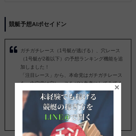
競艇予想AIポセイドン
ガチガチレース（1号艇が逃げる）、穴レース
（1号艇が2着以下）の予想ランキング機能を追
加しました！
「注目レース」から、本命党はガチガチレース
を、中穴党は穴レースをぜひ参考にしてみてく
×
ださい！！
https://t.co/JXDgW6NeFd
pic.twitter.com/GkdR5hrMOP
— 競艇予想AI ポセイドン (@AI_POSEIDON)
July 14, 2021