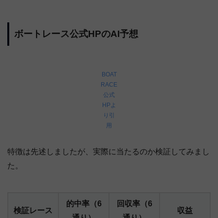
ボートレース公式HPのAI予想
BOAT
RACE
公式
HPよ
り引
用
特徴は先述しましたが、実際に当たるのか検証してみまし
た。
的中率（6
回収率（6
検証レース
収益
通り）
通り）