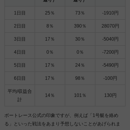
1日目
25％
73％
-1910円
2日目
8％
390％
28070円
3日目
17％
30％
-5040円
4日目
0％
0％
-7200円
5日目
17％
24％
-5490円
6日目
17％
98％
-100円
平均/収益合
14％
101％
130円
計
ボートレース公式の印象ですが、例えば「1号艇を絡め
る」といった戦法をあまり予想しないことがあげられま