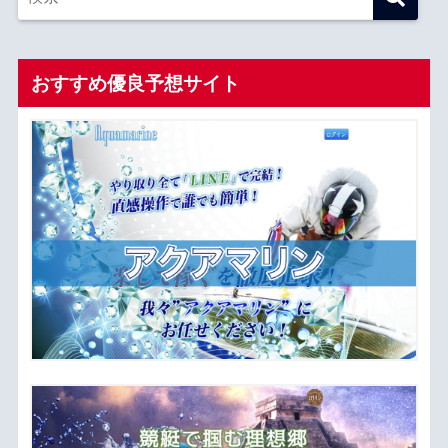
おすすめ優良予想サイト