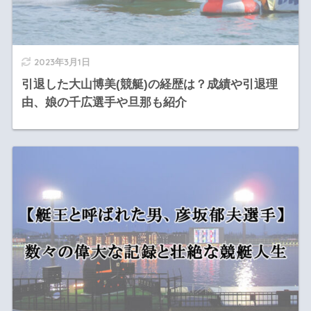
2023年3月1日
引退した大山博美(競艇)の経歴は？成績や引退理
由、娘の千広選手や旦那も紹介