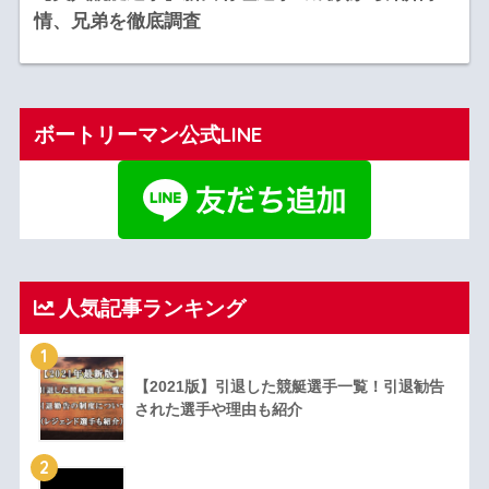
情、兄弟を徹底調査
ボートリーマン公式LINE
人気記事ランキング
1
【2021版】引退した競艇選手一覧！引退勧告
された選手や理由も紹介
2