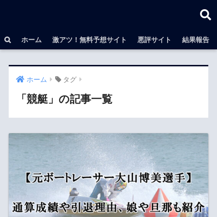
ホーム
激アツ！無料予想サイト
悪評サイト
結果報告
ホーム
タグ
「競艇」の記事一覧