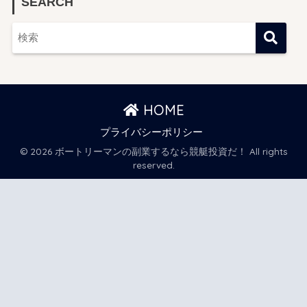
SEARCH
HOME
プライバシーポリシー
© 2026 ボートリーマンの副業するなら競艇投資だ！ All rights
reserved.