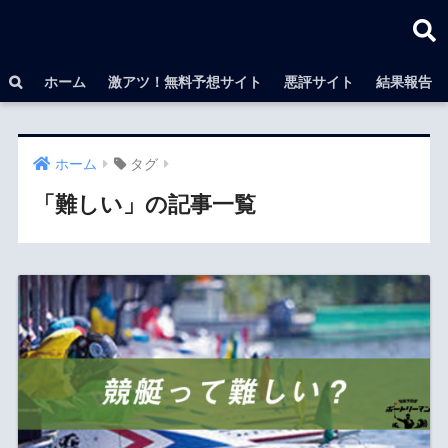
ホーム
激アツ！無料予想サイト
悪評サイト
結果報告
ホーム
タグ
「難しい」の記事一覧