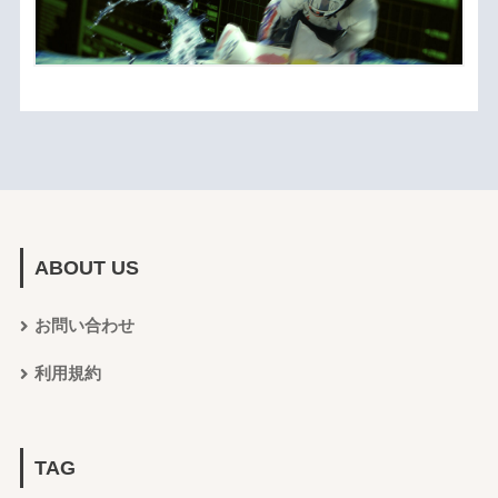
ABOUT US
お問い合わせ
利用規約
TAG