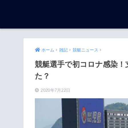
ホーム
雑記
競艇ニュース
競艇選手で初コロナ感染！
た？
2020年7月22日