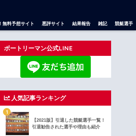
！無料予想サイト
悪評サイト
結果報告
雑記
競艇選手
ボートリーマン公式LINE
人気記事ランキング
1
【2021版】引退した競艇選手一覧！
引退勧告された選手や理由も紹介