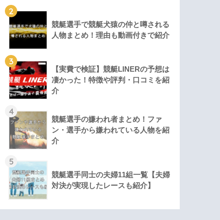
2
競艇選手で競艇犬猿の仲と噂される
人物まとめ！理由も動画付きで紹介
3
【実費で検証】競艇LINERの予想は
凄かった！特徴や評判・口コミを紹
介
4
競艇選手の嫌われ者まとめ！ファ
ン・選手から嫌われている人物を紹
介
5
競艇選手同士の夫婦11組一覧【夫婦
対決が実現したレースも紹介】